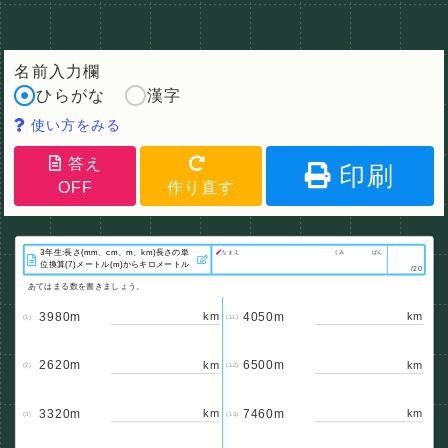
名前入力欄
ひらがな
漢字
使い方をみる
答え
印刷
OFF
作り直す
なまえ
くみ
ばん
/20
あてはまる数を書きましょう。
3980m
4050m
km
km
(1)
(11)
2620m
6500m
km
km
(2)
(12)
3320m
7460m
km
km
(3)
(13)