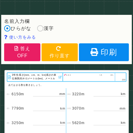
名前入力欄
ひらがな
漢字
使い方をみる
答え
印刷
OFF
作り直す
なまえ
くみ
ばん
/20
あてはまる数を書きましょう。
6150m
3220m
mm
km
(1)
(11)
7790m
3070m
km
mm
(2)
(12)
3250m
5620m
km
km
(3)
(13)