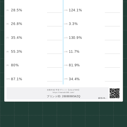
28.5%
124.1%
(5)
(15)
26.8%
3.3%
(6)
(16)
35.4%
130.9%
(7)
(17)
55.3%
11.7%
(8)
(18)
80%
81.9%
(9)
(19)
87.1%
34.4%
(10)
(20)
自動作成 学習プリント【まなび365】
https://manabi365.com/
プリントID: 2608069S4ZQ
解答URL :