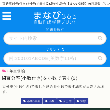
百分率(小数付き)を小数で表す(2):5年生:割合【まなび365】無料算数プリ
問題を探す
プリントID
5年生:割合
百分率(小数付き)を小数で表す(2)
百分率(小数付き)で表した割合を小数で表す練習が出題されま
す。
小学5年生
小数
百分率
算数