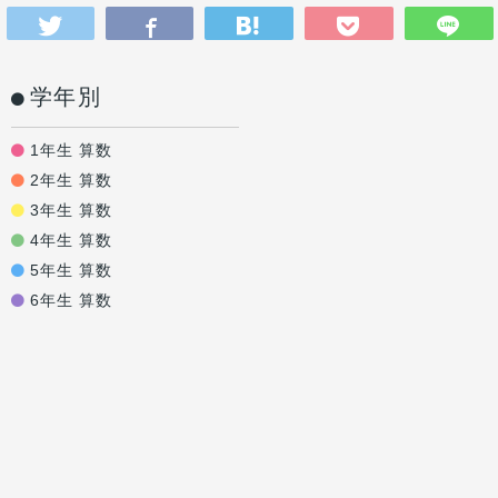
学年別
1年生 算数
2年生 算数
3年生 算数
4年生 算数
5年生 算数
6年生 算数