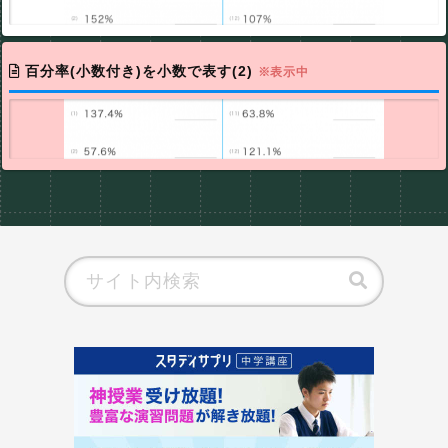
百分率(小数付き)を小数で表す(2)
※表示中