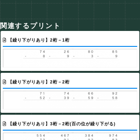
関連するプリント
【繰り下がりあり】2桁－1桁
【繰り下がりあり】2桁－2桁
【繰り下がりあり】3桁－2桁(百の位が繰り下がる)