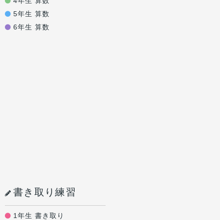
4年生 算数
5年生 算数
6年生 算数
書き取り練習
1年生 書き取り