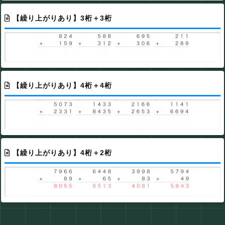
【繰り上がりあり】3桁＋3桁
【繰り上がりあり】4桁＋4桁
【繰り上がりあり】4桁＋2桁