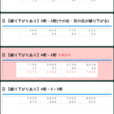
【繰り下がりあり】3桁－2桁(十の位・百の位が繰り下がる)
【繰り下がりあり】4桁－2桁
※表示中
【繰り下がりあり】4桁－2～3桁