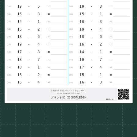
19
-
5
=
19
-
3
=
(10)
(30)
15
-
3
=
15
-
1
=
(11)
(31)
14
-
1
=
16
-
3
=
(12)
(32)
15
-
2
=
19
-
4
=
(13)
(33)
18
-
6
=
18
-
6
=
(14)
(34)
19
-
4
=
16
-
2
=
(15)
(35)
17
-
3
=
14
-
1
=
(16)
(36)
18
-
7
=
19
-
7
=
(17)
(37)
13
-
1
=
17
-
4
=
(18)
(38)
15
-
2
=
15
-
1
=
(19)
(39)
16
-
4
=
16
-
3
=
(20)
(40)
自動作成 学習プリント【まなび365】
https://manabi365.com/
プリントID: 260807LE98H
解答URL :