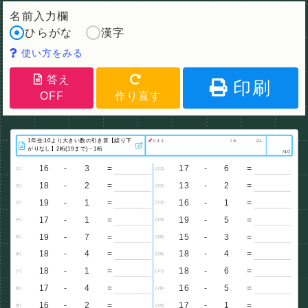
名前入力欄
ひらがな
漢字
使い方をみる
答え
印刷
OFF
作り直す
なまえ
くみ
ばん
/40
16
-
3
=
17
-
6
=
(1)
(21)
18
-
2
=
13
-
2
=
(2)
(22)
19
-
1
=
16
-
1
=
(3)
(23)
17
-
1
=
19
-
5
=
(4)
(24)
19
-
7
=
15
-
3
=
(5)
(25)
18
-
4
=
18
-
4
=
(6)
(26)
18
-
1
=
18
-
6
=
(7)
(27)
17
-
4
=
16
-
5
=
(8)
(28)
16
-
2
=
17
-
1
=
(9)
(29)