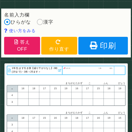
名前入力欄
ひらがな
漢字
使い方をみる
答え
印刷
OFF
作り直す
なまえ
くみ
ばん
まちがえたかず
こ
ふん
びょう
-
16
18
17
15
19
16
17
15
18
19
4
3
まちがえたかず
こ
ふん
びょう
-
18
17
15
16
19
18
17
16
19
15
3
4