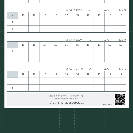
まちがえたかず
こ
ふん
びょう
-
18
16
19
15
17
15
17
19
18
16
3
4
まちがえたかず
こ
ふん
びょう
-
18
16
17
19
15
15
16
17
18
19
4
1
まちがえたかず
こ
ふん
びょう
-
18
16
15
17
19
16
18
15
19
17
1
3
自動作成 学習プリント【まなび365】
https://manabi365.com/
プリントID: 260806FG161
解答URL :