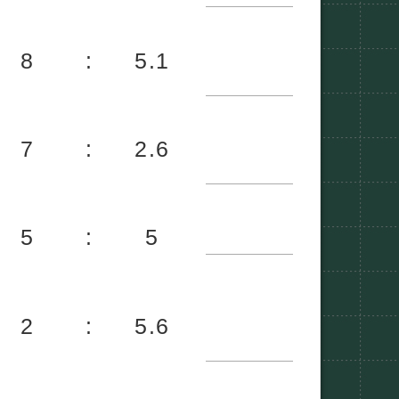
8
:
5.1
7
:
2.6
5
:
5
2
:
5.6