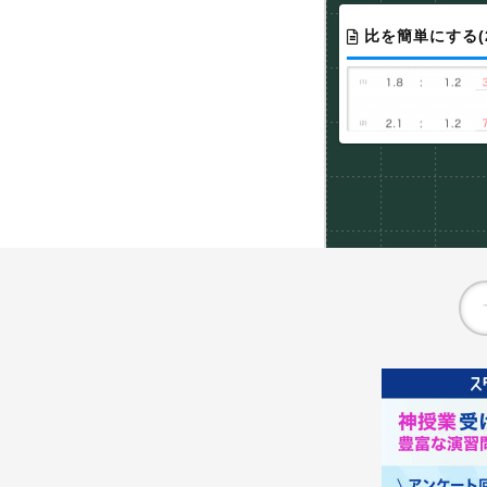
比を簡単にする(