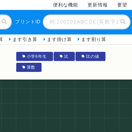
便利な機能
更新情報
要望
プリントID
算
ます引き算
ます掛け算
ます割り算
小学6年生
比
比の値
算数