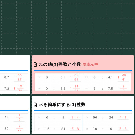
比の値(3)整数と小数
※表示中
比を簡単にする(1)整数