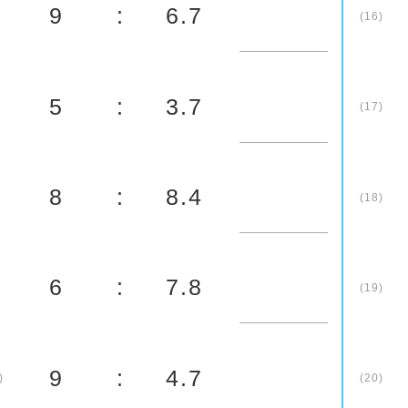
9
:
6.7
)
(16)
5
:
3.7
)
(17)
8
:
8.4
)
(18)
6
:
7.8
)
(19)
9
:
4.7
)
(20)