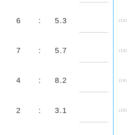
6
:
5.3
)
(12)
7
:
5.7
)
(13)
4
:
8.2
)
(14)
2
:
3.1
)
(15)