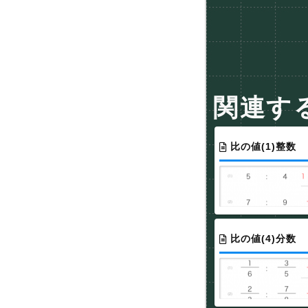
関連す
比の値(1)整数
比の値(4)分数