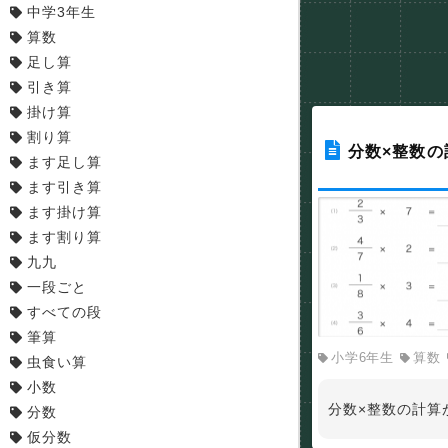
中学3年生
算数
足し算
引き算
掛け算
割り算
分数×整数の計
ます足し算
ます引き算
ます掛け算
ます割り算
九九
一段ごと
すべての段
筆算
小学6年生
算数
虫食い算
小数
分数×整数の計算
分数
仮分数