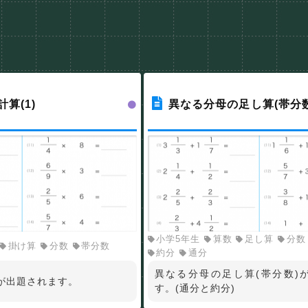
算(1)
異なる分母の足し算(帯分数
小学5年生
算数
足し算
分数
掛け算
分数
帯分数
約分
通分
異なる分母の足し算(帯分数)
が出題されます。
す。(通分と約分)