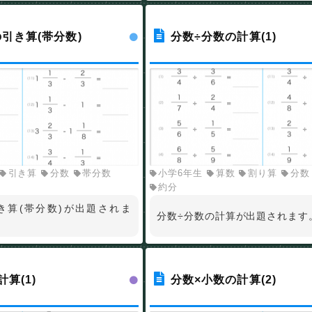
引き算(帯分数)
分数÷分数の計算(1)
引き算
分数
帯分数
小学6年生
算数
割り算
分数
約分
き算(帯分数)が出題されま
分数÷分数の計算が出題されます
算(1)
分数×小数の計算(2)