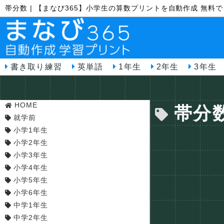
帯分数 | 【まなび365】小学生の算数プリントを自動作成 無料
書き取り練習
英単語
1年生
2年生
3年生
HOME
帯分
就学前
小学1年生
小学2年生
小学3年生
小学4年生
小学5年生
小学6年生
中学1年生
中学2年生