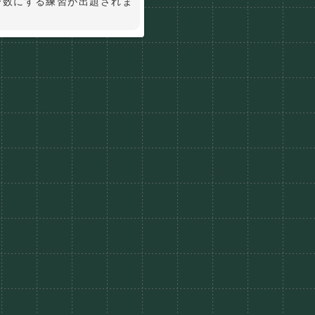
分数にする練習が出題されま